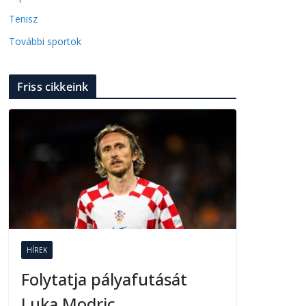
Tenisz
További sportok
Friss cikkeink
HÍREK
Folytatja pályafutását
Luka Modric