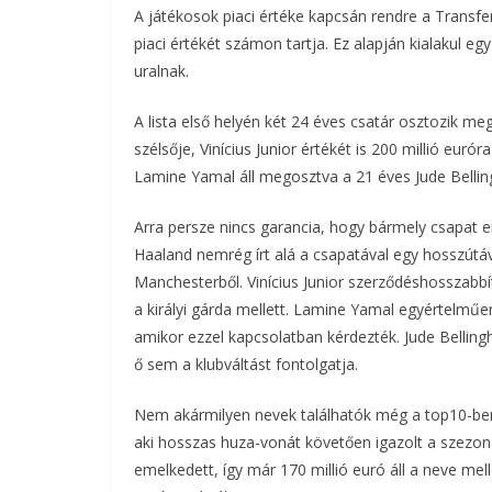
A játékosok piaci értéke kapcsán rendre a Transfe
piaci értékét számon tartja. Ez alapján kialakul 
uralnak.
A lista első helyén két 24 éves csatár osztozik me
szélsője, Vinícius Junior értékét is 200 millió euró
Lamine Yamal áll megosztva a 21 éves Jude Belling
Arra persze nincs garancia, hogy bármely csapat e
Haaland nemrég írt alá a csapatával egy hosszútáv
Manchesterből. Vinícius Junior szerződéshosszab
a királyi gárda mellett. Lamine Yamal egyértelműen
amikor ezzel kapcsolatban kérdezték. Jude Bellin
ő sem a klubváltást fontolgatja.
Nem akármilyen nevek találhatók még a top10-ben
aki hosszas huza-vonát követően igazolt a szezon e
emelkedett, így már 170 millió euró áll a neve melle