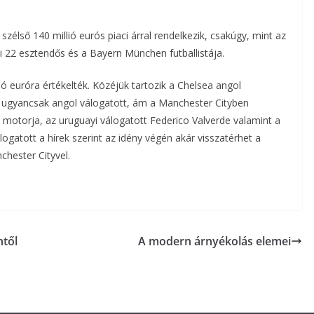
 szélső 140 millió eurós piaci árral rendelkezik, csakúgy, mint az
 22 esztendős és a Bayern München futballistája.
ió euróra értékelték. Közéjük tartozik a Chelsea angol
 ugyancsak angol válogatott, ám a Manchester Cityben
n motorja, az uruguayi válogatott Federico Valverde valamint a
logatott a hírek szerint az idény végén akár visszatérhet a
chester Cityvel.
ntől
A modern árnyékolás elemei