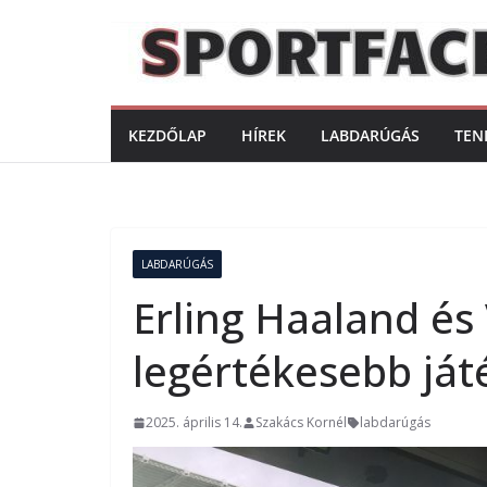
Skip
to
content
KEZDŐLAP
HÍREK
LABDARÚGÁS
TEN
LABDARÚGÁS
Erling Haaland és 
legértékesebb ját
2025. április 14.
Szakács Kornél
labdarúgás