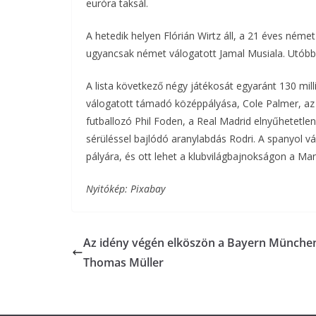
euróra taksál.
A hetedik helyen Flórián Wirtz áll, a 21 éves német
ugyancsak német válogatott Jamal Musiala. Utóbbi
A lista következő négy játékosát egyaránt 130 mill
válogatott támadó középpályása, Cole Palmer, az
futballozó Phil Foden, a Real Madrid elnyűhetetle
sérüléssel bajlódó aranylabdás Rodri. A spanyol vá
pályára, és ott lehet a klubvilágbajnokságon a Man
Nyitókép: Pixabay
Az idény végén elköszön a Bayern Münche
Thomas Müller