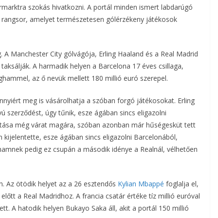
rmarktra szokás hivatkozni. A portál minden ismert labdarúgó
egy rangsor, amelyet természetesen gólérzékeny játékosok
g. A Manchester City gólvágója, Erling Haaland és a Real Madrid
ra taksálják. A harmadik helyen a Barcelona 17 éves csillaga,
hammel, az ő nevük mellett 180 millió euró szerepel.
nnyiért meg is vásárolhatja a szóban forgó játékosokat. Erling
ú szerződést, úgy tűnik, esze ágában sincs eligazolni
bítása még várat magára, szóban azonban már hűségesküt tett
 kijelentette, esze ágában sincs eligazolni Barcelonából,
ghamnek pedig ez csupán a második idénye a Realnál, vélhetően
. Az ötödik helyet az a 26 esztendős
Kylian Mbappé
foglalja el,
lőtt a Real Madridhoz. A francia csatár értéke tíz millió euróval
tt. A hatodik helyen Bukayo Saka áll, akit a portál 150 millió