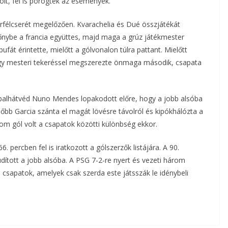
olt, fel is pörögtek az események.
érfélcserét megelőzően. Kvarachelia és Dué összjátékát
előnybe a francia együttes, majd maga a grúz játékmester
ufát érintette, mielőtt a gólvonalon túlra pattant. Mielőtt
é egy mesteri tekeréssel megszerezte önmaga második, csapata
balhátvéd Nuno Mendes lopakodott előre, hogy a jobb alsóba
bb Garcia szánta el magát lövésre távolról és kipókhálózta a
om gól volt a csapatok közötti különbség ekkor.
6. percben fel is iratkozott a gólszerzők listájára. A 90.
ított a jobb alsóba. A PSG 7-2-re nyert és vezeti három
n csapatok, amelyek csak szerda este játsszák le idénybeli