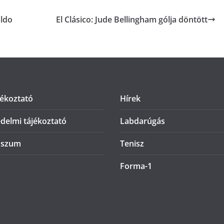
aldo
El Clásico: Jude Bellingham gólja döntött
jékoztató
Hírek
delmi tájékoztató
Labdarúgás
sszum
Tenisz
Forma-1