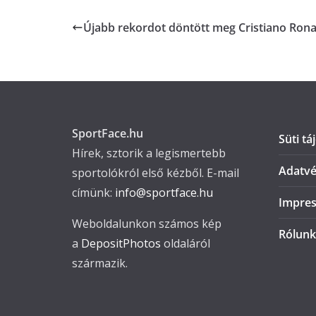
Újabb rekordot döntött meg Cristiano Ron
SportFace.hu
Süti tá
Hírek, sztorik a legismertebb
Adatvé
sportolókról első kézből. E-mail
címünk:
info@sportface.hu
Impre
Weboldalunkon számos kép
Rólunk
a
DepositPhotos
oldaláról
származik.