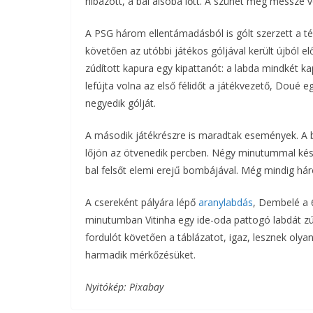
hibázott, a bal alsóba lőtt. A szünet még messze v
A PSG három ellentámadásból is gólt szerzett a t
követően az utóbbi játékos góljával került újból 
zúdított kapura egy kipattanót: a labda mindkét kap
lefújta volna az első félidőt a játékvezető, Dou
negyedik gólját.
A második játékrészre is maradtak események. A 
lőjön az ötvenedik percben. Négy minutummal késő
bal felsőt elemi erejű bombájával. Még mindig hár
A csereként pályára lépő
aranylabdás
, Dembelé a 6
minutumban Vitinha egy ide-oda pattogó labdát zúd
fordulót követően a táblázatot, igaz, lesznek olya
harmadik mérkőzésüket.
Nyitókép: Pixabay