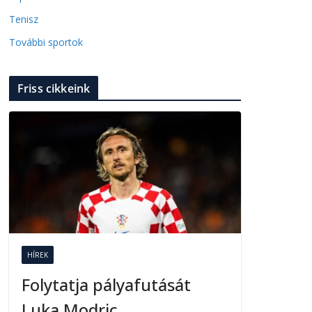
Tenisz
További sportok
Friss cikkeink
HÍREK
Folytatja pályafutását
Luka Modric