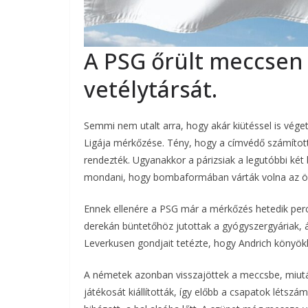
A PSG őrült meccsen
vetélytársát.
Semmi nem utalt arra, hogy akár kiütéssel is vég
Ligája mérkőzése. Tény, hogy a címvédő számítot
rendezték. Ugyanakkor a párizsiak a legutóbbi két
mondani, hogy bombaformában várták volna az ö
Ennek ellenére a PSG már a mérkőzés hetedik perc
derekán büntetőhöz jutottak a gyógyszergyáriak, á
Leverkusen gondjait tetézte, hogy Andrich könyöklés
A németek azonban visszajöttek a meccsbe, miután
játékosát kiállították, így előbb a csapatok létsz