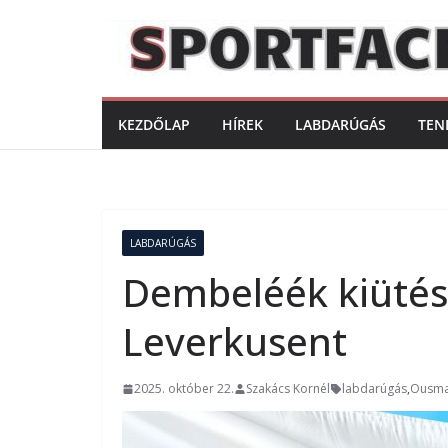
Skip
to
content
KEZDŐLAP
HÍREK
LABDARÚGÁS
TEN
LABDARÚGÁS
Dembeléék kiütéss
Leverkusent
2025. október 22.
Szakács Kornél
labdarúgás
,
Ousma