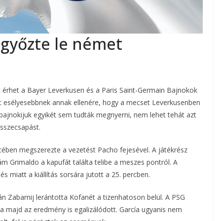
 győzte le német
et érhet a Bayer Leverkusen és a Paris Saint-Germain Bajnokok
t esélyesebbnek annak ellenére, hogy a mecset Leverkusenben
 bajnokijuk egyikét sem tudták megnyerni, nem lehet tehát azt
sszecsapást.
ében megszerezte a vezetést Pacho fejesével. A játékrész
m Grimaldo a kapufát találta telibe a meszes pontról. A
 miatt a kiállítás sorsára jutott a 25. percben.
 Zabarnij lerántotta Kofanét a tizenhatoson belül. A PSG
áma majd az eredmény is egalizálódott. García ugyanis nem