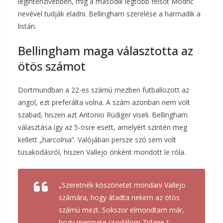
legintenzívebben, míg a második legtöbb felsőt Modric
nevével tudják eladni. Bellingham szerelése a harmadik a
listán.
Bellingham maga választotta az
ötös számot
Dortmundban a 22-es számú mezben futballozott az
angol, ezt preferálta volna. A szám azonban nem volt
szabad, hiszen azt Antonio Rüdiger viseli. Bellingham
választása így az 5-ösre esett, amelyért szintén meg
kellett „harcolnia”. Valójában persze szó sem volt
tusakodásról, hiszen Vallejo önként mondott le róla.
„Szeretnék köszönetet mondani Vallejo
számára, hogy átadta nekem az ötös
számú mezt. Sokszor elmondtam már,
hogy mennyire csodálom Zidane-t,