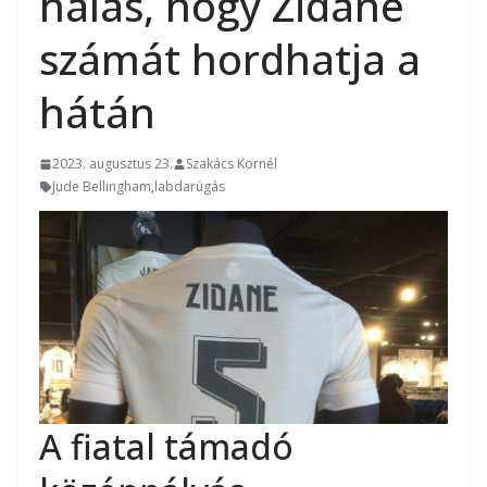
hálás, hogy Zidane
számát hordhatja a
hátán
2023. augusztus 23.
Szakács Kornél
Jude Bellingham
,
labdarúgás
A fiatal támadó