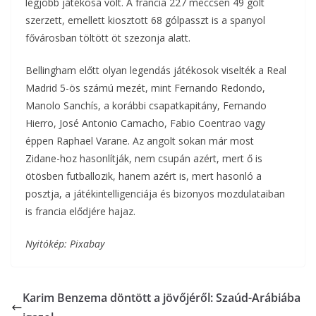
legjobb játékosa volt. A francia 227 meccsen 49 gólt
szerzett, emellett kiosztott 68 gólpasszt is a spanyol
fővárosban töltött öt szezonja alatt.
Bellingham előtt olyan legendás játékosok viselték a Real
Madrid 5-ös számú mezét, mint Fernando Redondo,
Manolo Sanchís, a korábbi csapatkapitány, Fernando
Hierro, José Antonio Camacho, Fabio Coentrao vagy
éppen Raphael Varane. Az angolt sokan már most
Zidane-hoz hasonlítják, nem csupán azért, mert ő is
ötösben futballozik, hanem azért is, mert hasonló a
posztja, a játékintelligenciája és bizonyos mozdulataiban
is francia elődjére hajaz.
Nyitókép: Pixabay
Karim Benzema döntött a jövőjéről: Szaúd-Arábiába