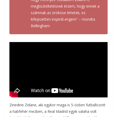
megtiszteltetésnek érzem, hogy ennek a
számnak az örököse lehetek, ez
kifejezetten inspirál engem” – mondta
Bellingham.
Zinedine Zidane, aki egykor maga is 5-ösben futballozott
a habfehér mezben, a Real Madrid egyik valaha volt