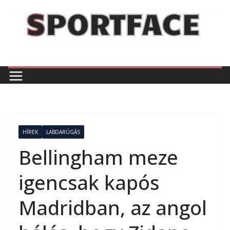
Skip
to
content
HÍREK
LABDARÚGÁS
Bellingham meze
igencsak kapós
Madridban, az angol