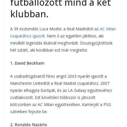
futballozott mind a két
klubban.
A 39 esztendős Luca Modric a Real Madridtól az
AC Milan
csapatához igazolt
. Nem ő az egyetlen játékos, aki
mindkét legendás klubnál megfordult. Összegyűjtöttünk
hét sztárt, aki korábban ezt már megtette.
1. David Beckham
A szabadrúgásairól híres angol 2003 nyarán igazolt a
Manchester Unitedtől a Real Madrid csapatához. 2007
nyarán elhagyta Európát, és az LA Galaxy együtteséhez
csatlakozott. Ezt követően többször is játszott
kölcsönben az AC Milan együttesében. Karrierjét a PSG
színeiben fejezte be.
2. Ronaldo Nazário