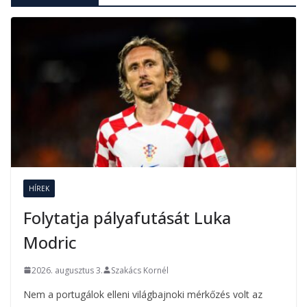
HÍREK
Folytatja pályafutását Luka
Modric
2026. augusztus 3.
Szakács Kornél
Nem a portugálok elleni világbajnoki mérkőzés volt az