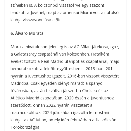
színeiben is. A kölcsönből visszatérve egy szezont
lehúzott a Juvénél, majd az amerikai Miami volt az utolsó
klubja visszavonulása előtt.
6. Álvaro Morata
Morata hivatalosan jelenleg is az AC Milan játékosa, igaz,
a Galatasaray csapatánál van kölcsönben. Fiatalként
éveket töltött a Real Madrid utánpótlás csapatainál, majd
bemutatkozott a felnőtt együttesben is 2013-ban. 201
nyarán a Juventushoz igazolt, 2016-ban viszont visszatért
Madridba. Csak egyetlen idényt maradt a spanyol
fővárosban, aztán felváltva játszott a Chelsea és az
Atlético Madrid csapatában. 2020 őszén a Juventushoz
szerződött, onnan 2022 nyarán visszatért a
matracosokhoz. 2024 júliusában igazolta le mostani
klubja, az AC Milan, amely idén februárban adta kölcsön
Törökországba.