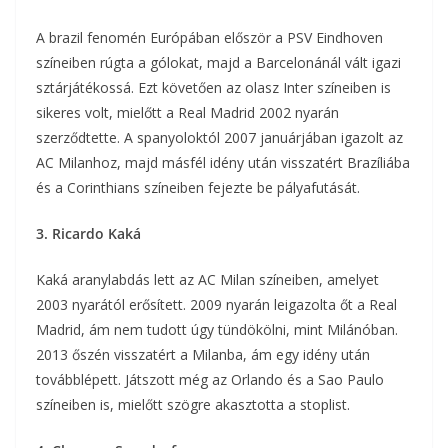
A brazil fenomén Európában először a PSV Eindhoven
színeiben rúgta a gólokat, majd a Barcelonánál vált igazi
sztárjátékossá. Ezt követően az olasz Inter színeiben is
sikeres volt, mielőtt a Real Madrid 2002 nyarán
szerződtette. A spanyoloktól 2007 januárjában igazolt az
AC Milanhoz, majd másfél idény után visszatért Brazíliába
és a Corinthians színeiben fejezte be pályafutását.
3. Ricardo Kaká
Kaká aranylabdás lett az AC Milan színeiben, amelyet
2003 nyarától erősített. 2009 nyarán leigazolta őt a Real
Madrid, ám nem tudott úgy tündökölni, mint Milánóban.
2013 őszén visszatért a Milanba, ám egy idény után
továbblépett. Játszott még az Orlando és a Sao Paulo
színeiben is, mielőtt szögre akasztotta a stoplist.