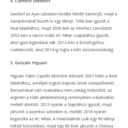
4. Clarence Seeedorf
Seedorf az Ajax színeiben kezdte felnőtt karrierjét, majd a
Sampdoriánál húzott le egy idényt. 1996-ban igazolt a
Real Madridhoz, majd 2000-ben az Interhez szerződött.
2002-ben a városi rivális AC Milan csapatához igazolt,
ahol igazi legendává vált. 2012-ben a Botafogóhoz
csatlakozott, ahol 2014-ig rúgta a bőrt visszavonulásáig.
5. Gonzalo Higuaín
Higuaín Fabio Capello kérésére érkezett 2007 telén a Real
Madridhoz, amellyel rögtön bajnoki címet ünnepelhetett.
Benzemával való rivalizálása nem sokáig működött, az
argentin a több játéklehetőség reményében a klubváltás
mellett döntött. 2013 nyarán a Napolihoz igazolt, majd
játszott a Juventus színeiben is, mielőtt 2018 nyarán
leigazolta az AC Milan. A milanóiaknál csak egy fél idényt
töltött kölcsönben, majd egy fél évet játszott a Chelsea