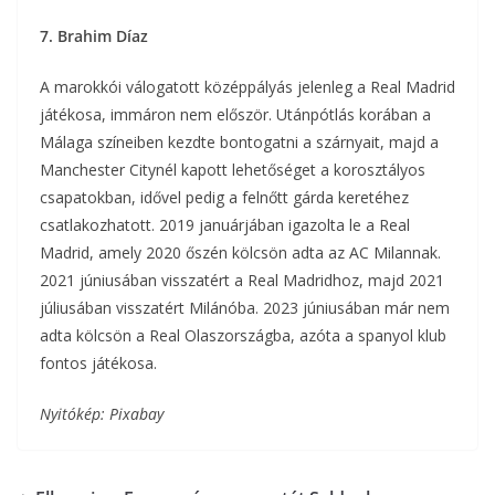
7. Brahim Díaz
A marokkói válogatott középpályás jelenleg a Real Madrid
játékosa, immáron nem először. Utánpótlás korában a
Málaga színeiben kezdte bontogatni a szárnyait, majd a
Manchester Citynél kapott lehetőséget a korosztályos
csapatokban, idővel pedig a felnőtt gárda keretéhez
csatlakozhatott. 2019 januárjában igazolta le a Real
Madrid, amely 2020 őszén kölcsön adta az AC Milannak.
2021 júniusában visszatért a Real Madridhoz, majd 2021
júliusában visszatért Milánóba. 2023 júniusában már nem
adta kölcsön a Real Olaszországba, azóta a spanyol klub
fontos játékosa.
Nyitókép: Pixabay