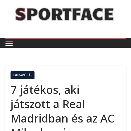
Skip
to
content
LABDARÚGÁS
7 játékos, aki
játszott a Real
Madridban és az AC