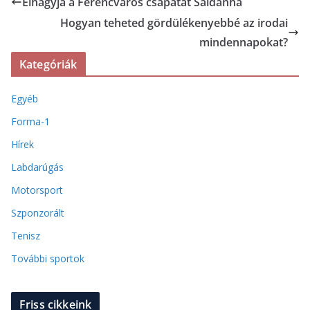
Elhagyja a Ferencváros csapatát Saldanha
Hogyan teheted gördülékenyebbé az irodai
mindennapokat?
Kategóriák
Egyéb
Forma-1
Hírek
Labdarúgás
Motorsport
Szponzorált
Tenisz
További sportok
Friss cikkeink