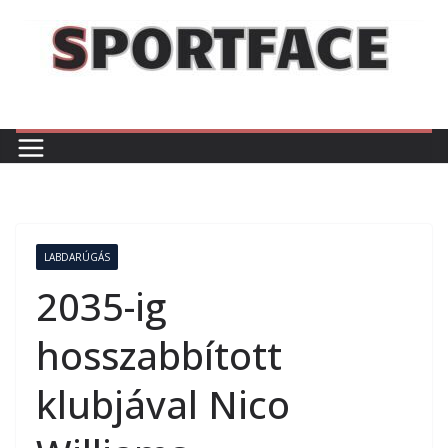
Skip
to
content
LABDARÚGÁS
2035-ig
hosszabbított
klubjával Nico