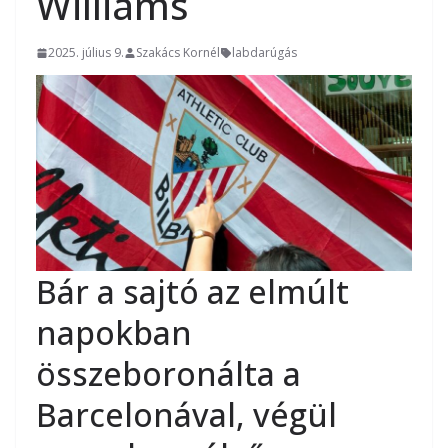
Williams
2025. július 9.
Szakács Kornél
labdarúgás
Bár a sajtó az elmúlt
napokban
összeboronálta a
Barcelonával, végül