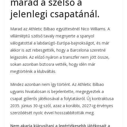
marad a szélső a
jelenlegi csapatánál.
Marad az Athletic Bilbao együttesénél Nico Williams. A
villámléptű szélső tavaly megnyerte a spanyol
válogatottal a labdarúgó-Európa-bajnokságot, és már
akkor is azt rebesgették, hogy a Barcelona szeretné
leigazolni. Az előző nyáron a transzfer nem jött össze,
sokan azonban biztosra vették, hogy idén már
megtörténik a klubváltás.
Mindez azonban nem így történt. Az Athletic Bilbao
ugyanis hivatalosan is bejelentette, megegyeztek a
csapat gólerős játékosával a folytatásról. Új kontraktusa
2035. június 30-ig szól, azaz a korábbi, 2027-ig érvényes
szerződését nyolc évvel hosszabbították meg.
Nem akarja kiárusítani a legértékesebb játékosait a