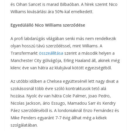
és Oihan Sancet is marad Bilbaóban. A hírek szerint Nico
Williams kivásárlási ára 50%-kal emelkedett.
Egyedülálló Nico Williams szerződése
A profi labdarúgás világában senki más nem rendelkezik
olyan hosszú távú szerződéssel, mint Williams. A
Transfermarkt
összeállítása
szerint a második helyen a
Manchester City gólvágója, Erling Haaland áll, akinek még
kilenc éve van hátra az klubjával kötött egyezségéből.
Az utóbbi időben a Chelsea együttesénél lett nagy divat a
szokásosnál több évre szóló kontraktusok tető alá
hozása. Nyolc év van hátra Cole Palmer, Joao Pedro,
Nicolas Jackson, ário Essugo, Mamadou Sarr és Kendry
Páez szerződéséből is. A londoniaknál Enzo Fernández és
Mike Penders egyaránt 7-7 évig állhat még a kékek
szolgálatában.