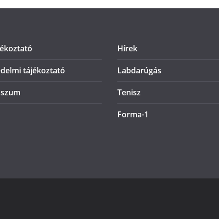
jékoztató
Hírek
delmi tájékoztató
Labdarúgás
sszum
Tenisz
Forma-1