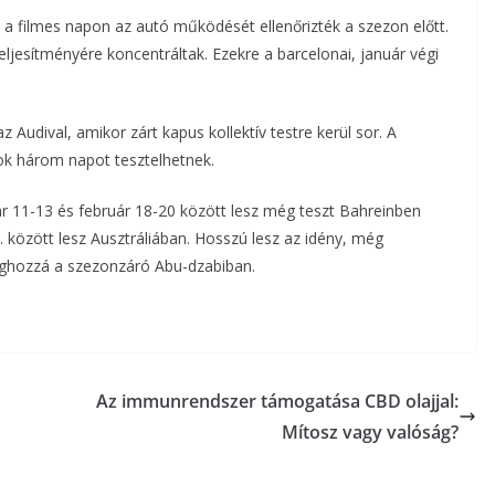
 a filmes napon az autó működését ellenőrizték a szezon előtt.
jesítményére koncentráltak. Ezekre a barcelonai, január végi
 Audival, amikor zárt kapus kollektív testre kerül sor. A
ok három napot tesztelhetnek.
ár 11-13 és február 18-20 között lesz még teszt Bahreinben
8. között lesz Ausztráliában. Hosszú lesz az idény, még
éghozzá a szezonzáró Abu-dzabiban.
Az immunrendszer támogatása CBD olajjal:
Mítosz vagy valóság?