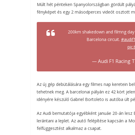
Múlt hét pénteken Spanyolországban gördült pályá
fényképet és egy 2 másodperces videót osztott m
200km shakedown and filmng day 
Barcelona circuit.
#audif
pic
— Audi F1 Racing 
Az új gép debütálására egy filmes nap keretein bel
tehetnek meg. A barcelonai pályán ez 42 kört jele
idényére készülő Gabriel Bortoleto is autóba ült p
Az Audi bemutatója egyébként januáe 20-án lesz B
lerántani a leplet. Az autó felépítése kapcsán a M
felfüggesztést alkalmaz a csapat.