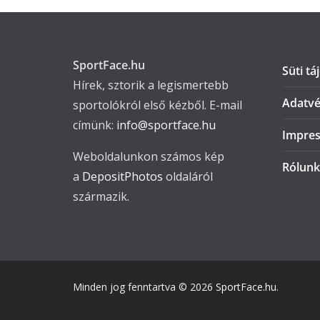
SportFace.hu
Süti tá
Hírek, sztorik a legismertebb
Adatvé
sportolókról első kézből. E-mail
címünk:
info@sportface.hu
Impre
Weboldalunkon számos kép
Rólunk
a
DepositPhotos
oldaláról
származik.
Minden jog fenntartva © 2026
SportFace.hu
.