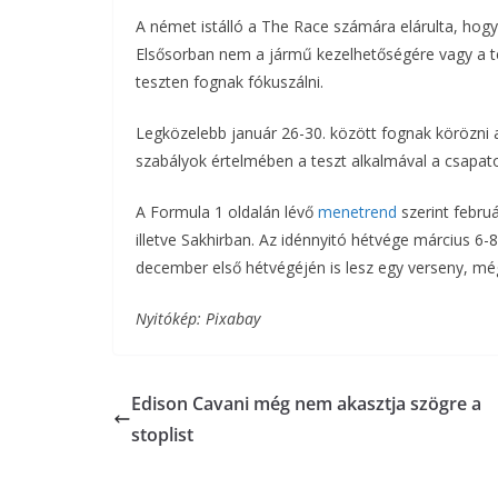
A német istálló a The Race számára elárulta, hogy
Elsősorban nem a jármű kezelhetőségére vagy a tel
teszten fognak fókuszálni.
Legközelebb január 26-30. között fognak körözni az
szabályok értelmében a teszt alkalmával a csapat
A Formula 1 oldalán lévő
menetrend
szerint febru
illetve Sakhirban. Az idénnyitó hétvége március 6-
december első hétvégéjén is lesz egy verseny, m
Nyitókép: Pixabay
Edison Cavani még nem akasztja szögre a
stoplist