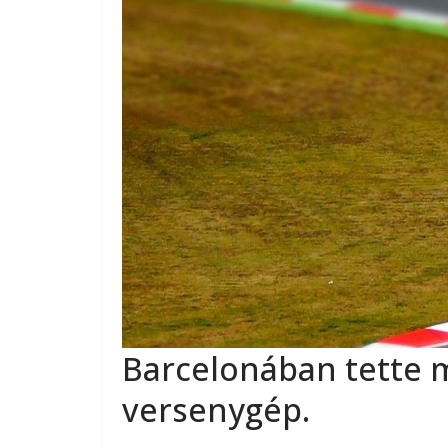
Barcelonában tette m
versenygép.