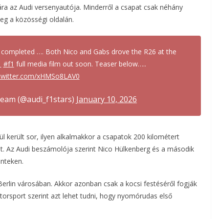
ra az Audi versenyautója. Minderről a csapat csak néhány
eg a közösségi oldalán.
completed …. Both Nico and Gabs drove the R26 at the
1
#f1
full media film out soon. Teaser below…..
.twitter.com/xHMSo8LAV0
Team (@audi_f1stars)
January 10, 2026
ül került sor, ilyen alkalmakkor a csapatok 200 kilométert
nt. Az Audi beszámolója szerint Nico Hülkenberg és a második
énteken.
erlin városában. Akkor azonban csak a kocsi festéséről fogják
otorsport szerint azt lehet tudni, hogy nyomórudas első