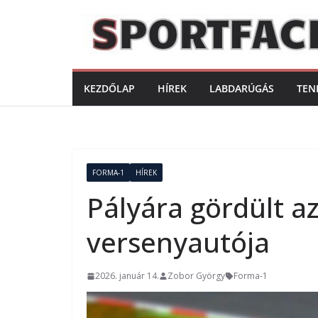
Skip
to
content
KEZDŐLAP
HÍREK
LABDARÚGÁS
TEN
FORMA-1
HÍREK
Pályára gördült a
versenyautója
2026. január 14.
Zobor György
Forma-1