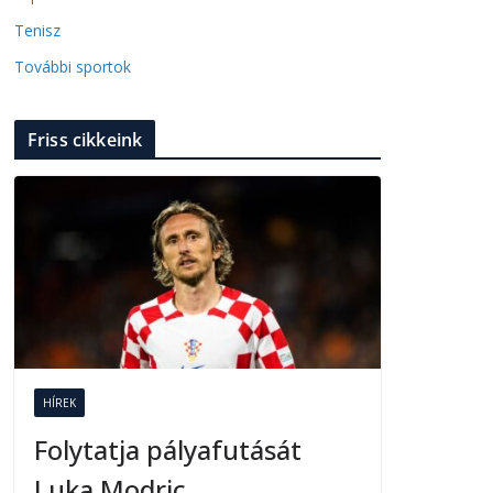
Tenisz
További sportok
Friss cikkeink
HÍREK
Folytatja pályafutását
Luka Modric