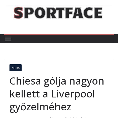
Skip
to
content
HÍREK
Chiesa gólja nagyon
kellett a Liverpool
győzelméhez