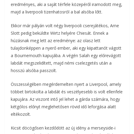
eredményes, aki a saját térfele közepéről iramodott meg,
majd a liverpooli tizenhatosról a bal alsóba lőtt.
Ekkor már pályán volt négy liverpooli cserejátékos, Arne
Slott pedig beküldte Wirtz helyére Chiesát. Ennek a
húzásnak meg lett az eredménye: az olasz lett
tulajdonképpen a nyerő ember, aki egy kiipattanót vágott
a Bournemouth kapujába. A végén Salah egy előrevágott
labdát megszelidített, majd némi cselezgetés után a
hosszú alsóba passzolt.
Összességében megérdemelten nyert a Liverpool, amely
többet birtokolta a labdát és veszélyesebb is volt ellenfele
kapujára. Az viszont intő jel lehet a gárda számára, hogy
kétgólos előnyt meglehetősen rövid idő leforgása alatt
eltékozolt.
Kicsit döcögősen kezdődött az új idény a merseyside-i