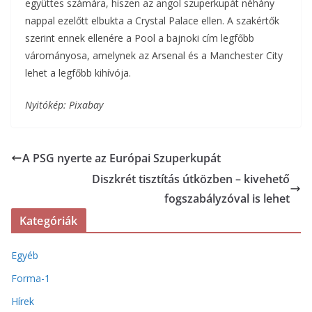
együttes számára, hiszen az angol szuperkupát néhány
nappal ezelőtt elbukta a Crystal Palace ellen. A szakértők
szerint ennek ellenére a Pool a bajnoki cím legfőbb
várományosa, amelynek az Arsenal és a Manchester City
lehet a legfőbb kihívója.
Nyitókép: Pixabay
A PSG nyerte az Európai Szuperkupát
Diszkrét tisztítás útközben – kivehető
fogszabályzóval is lehet
Kategóriák
Egyéb
Forma-1
Hírek