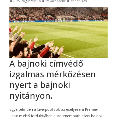
2025. augusztus 18.
Szakács Kornél
labdarúgás
A bajnoki címvédő
izgalmas mérkőzésen
nyert a bajnoki
nyitányon.
Egyértelműen a Liverpool volt az esélyese a Premier
League első fordulójában a Bournemouth elleni bajnoki