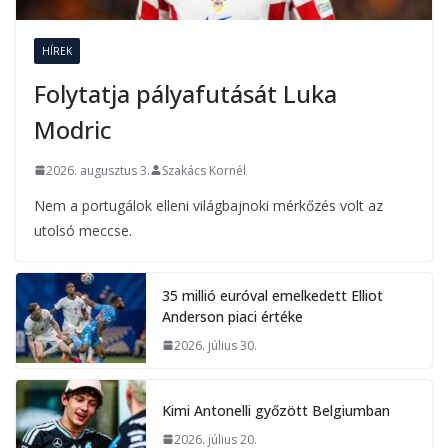
HÍREK
Folytatja pályafutását Luka
Modric
2026. augusztus 3.
Szakács Kornél
Nem a portugálok elleni világbajnoki mérkőzés volt az
utolsó meccse.
35 millió euróval emelkedett Elliot
Anderson piaci értéke
2026. július 30.
Kimi Antonelli győzött Belgiumban
2026. július 20.