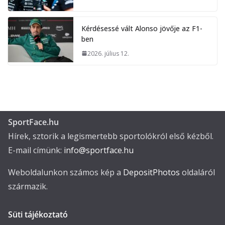
Kérdésessé vált Alonso jövője az F1-
ben
2026. július 12.
SportFace.hu
Hírek, sztorik a legismertebb sportolókról első kézből.
E-mail címünk:
info@sportface.hu
Weboldalunkon számos kép a
DepositPhotos
oldaláról
származik.
Süti tájékoztató