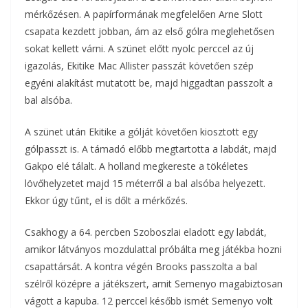
mérkőzésen. A papírformának megfelelően Arne Slott
csapata kezdett jobban, ám az első gólra meglehetősen
sokat kellett várni. A szünet előtt nyolc perccel az új
igazolás, Ekitike Mac Allister passzát követően szép
egyéni alakítást mutatott be, majd higgadtan passzolt a
bal alsóba.
A szünet után Ekitike a gólját követően kiosztott egy
gólpasszt is. A támadó előbb megtartotta a labdát, majd
Gakpo elé tálalt. A holland megkereste a tökéletes
lövőhelyzetet majd 15 méterről a bal alsóba helyezett.
Ekkor úgy tűnt, el is dőlt a mérkőzés.
Csakhogy a 64. percben Szoboszlai eladott egy labdát,
amikor látványos mozdulattal próbálta meg játékba hozni
csapattársát. A kontra végén Brooks passzolta a bal
szélről középre a játékszert, amit Semenyo magabiztosan
vágott a kapuba. 12 perccel később ismét Semenyo volt