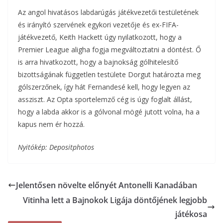
Az angol hivatásos labdarúgás játékvezetői testületének
és irányító szervének egykori vezetője és ex-FIFA-
játékvezető, Keith Hackett úgy nyilatkozott, hogy a
Premier League aligha fogja megváltoztatni a döntést. Ő
is arra hivatkozott, hogy a bajnokság gólhitelesítő
bizottságának független testülete Dorgut határozta meg
gólszerzőnek, így hát Fernandesé kell, hogy legyen az
assziszt. Az Opta sportelemző cég is úgy foglalt állást,
hogy a labda akkor is a gólvonal mögé jutott volna, ha a
kapus nem ér hozzá.
Nyitókép: Depositphotos
Jelentősen növelte előnyét Antonelli Kanadában
Vitinha lett a Bajnokok Ligája döntőjének legjobb
játékosa