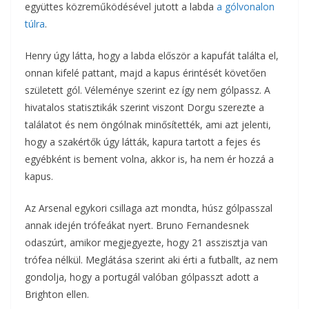
együttes közreműködésével jutott a labda
a gólvonalon
túlra
.
Henry úgy látta, hogy a labda először a kapufát találta el,
onnan kifelé pattant, majd a kapus érintését követően
született gól. Véleménye szerint ez így nem gólpassz. A
hivatalos statisztikák szerint viszont Dorgu szerezte a
találatot és nem öngólnak minősítették, ami azt jelenti,
hogy a szakértők úgy látták, kapura tartott a fejes és
egyébként is bement volna, akkor is, ha nem ér hozzá a
kapus.
Az Arsenal egykori csillaga azt mondta, húsz gólpasszal
annak idején trófeákat nyert. Bruno Fernandesnek
odaszúrt, amikor megjegyezte, hogy 21 asszisztja van
trófea nélkül. Meglátása szerint aki érti a futballt, az nem
gondolja, hogy a portugál valóban gólpasszt adott a
Brighton ellen.