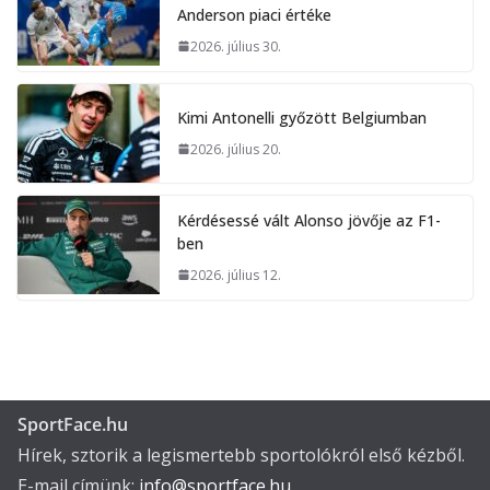
Anderson piaci értéke
2026. július 30.
Kimi Antonelli győzött Belgiumban
2026. július 20.
Kérdésessé vált Alonso jövője az F1-
ben
2026. július 12.
SportFace.hu
Hírek, sztorik a legismertebb sportolókról első kézből.
E-mail címünk:
info@sportface.hu