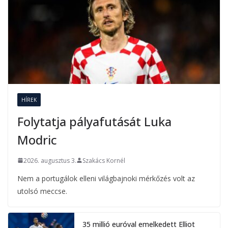
HÍREK
Folytatja pályafutását Luka
Modric
2026. augusztus 3.
Szakács Kornél
Nem a portugálok elleni világbajnoki mérkőzés volt az
utolsó meccse.
35 millió euróval emelkedett Elliot