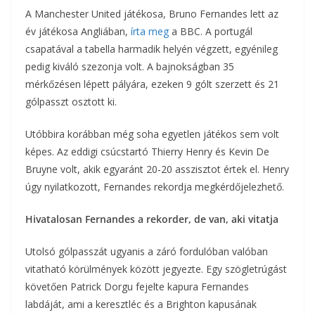
A Manchester United játékosa, Bruno Fernandes lett az
év játékosa Angliában,
írta meg
a BBC. A portugál
csapatával a tabella harmadik helyén végzett, egyénileg
pedig kiváló szezonja volt. A bajnokságban 35
mérkőzésen lépett pályára, ezeken 9 gólt szerzett és 21
gólpasszt osztott ki.
Utóbbira korábban még soha egyetlen játékos sem volt
képes. Az eddigi csúcstartó Thierry Henry és Kevin De
Bruyne volt, akik egyaránt 20-20 asszisztot értek el. Henry
úgy nyilatkozott, Fernandes rekordja megkérdőjelezhető.
Hivatalosan Fernandes a rekorder, de van, aki vitatja
Utolsó gólpasszát ugyanis a záró fordulóban valóban
vitatható körülmények között jegyezte. Egy szögletrúgást
követően Patrick Dorgu fejelte kapura Fernandes
labdáját, ami a keresztléc és a Brighton kapusának