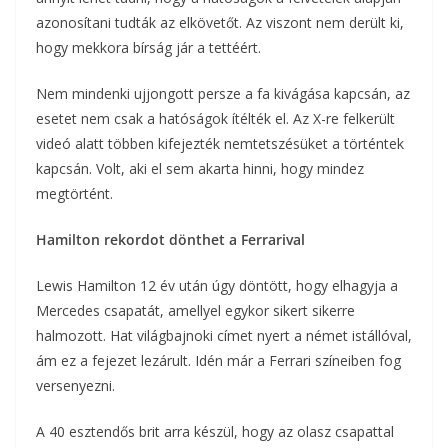
azonosítani tudták az elkövetőt. Az viszont nem derült ki,
hogy mekkora bírság jár a tettéért.
Nem mindenki ujjongott persze a fa kivágása kapcsán, az
esetet nem csak a hatóságok ítélték el. Az X-re felkerült
videó alatt többen kifejezték nemtetszésüket a történtek
kapcsán. Volt, aki el sem akarta hinni, hogy mindez
megtörtént.
Hamilton rekordot dönthet a Ferrarival
Lewis Hamilton 12 év után úgy döntött, hogy elhagyja a
Mercedes csapatát, amellyel egykor sikert sikerre
halmozott. Hat világbajnoki címet nyert a német istállóval,
ám ez a fejezet lezárult. Idén már a Ferrari színeiben fog
versenyezni.
A 40 esztendős brit arra készül, hogy az olasz csapattal