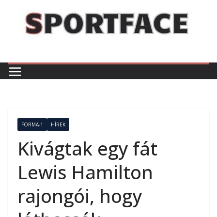
Skip
to
content
FORMA-1
HÍREK
Kivágtak egy fát
Lewis Hamilton
rajongói, hogy