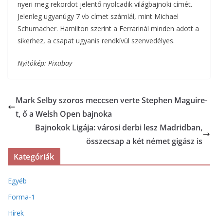
nyeri meg rekordot jelentő nyolcadik világbajnoki címét.
Jelenleg ugyanúgy 7 vb címet számlál, mint Michael
Schumacher. Hamilton szerint a Ferrarinál minden adott a
sikerhez, a csapat ugyanis rendkívül szenvedélyes.
Nyitókép: Pixabay
Mark Selby szoros meccsen verte Stephen Maguire-
t, ő a Welsh Open bajnoka
Bajnokok Ligája: városi derbi lesz Madridban,
összecsap a két német gigász is
Kategóriák
Egyéb
Forma-1
Hírek