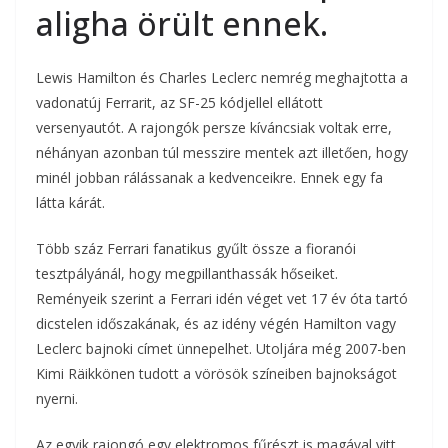
aligha örült ennek.
Lewis Hamilton és Charles Leclerc nemrég meghajtotta a
vadonatúj Ferrarit, az SF-25 kódjellel ellátott
versenyautót. A rajongók persze kíváncsiak voltak erre,
néhányan azonban túl messzire mentek azt illetően, hogy
minél jobban rálássanak a kedvenceikre. Ennek egy fa
látta kárát.
Több száz Ferrari fanatikus gyűlt össze a fioranói
tesztpályánál, hogy megpillanthassák hőseiket.
Reményeik szerint a Ferrari idén véget vet 17 év óta tartó
dicstelen időszakának, és az idény végén Hamilton vagy
Leclerc bajnoki címet ünnepelhet. Utoljára még 2007-ben
Kimi Räikkönen tudott a vörösök színeiben bajnokságot
nyerni.
Az egyik rajongó egy elektromos fűrészt is magával vitt,