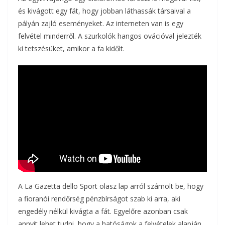
és kivágott egy fát, hogy jobban láthassák társaival a
pályán zajló eseményeket. Az interneten van is egy
felvétel minderről. A szurkolók hangos ovációval jelezték
ki tetszésüket, amikor a fa kidőlt.
A La Gazetta dello Sport olasz lap arról számolt be, hogy
a fioranói rendőrség pénzbírságot szab ki arra, aki
engedély nélkül kivágta a fát. Egyelőre azonban csak
annyit lehet tudni, hogy a hatóságok a felvételek alapján