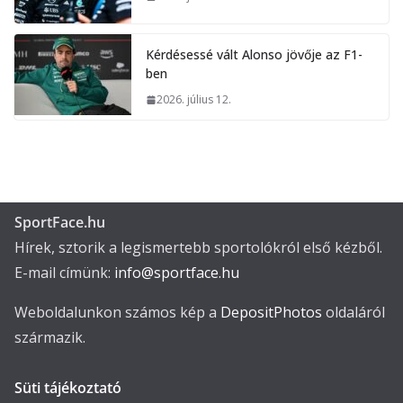
Kérdésessé vált Alonso jövője az F1-
ben
2026. július 12.
SportFace.hu
Hírek, sztorik a legismertebb sportolókról első kézből.
E-mail címünk:
info@sportface.hu
Weboldalunkon számos kép a
DepositPhotos
oldaláról
származik.
Süti tájékoztató