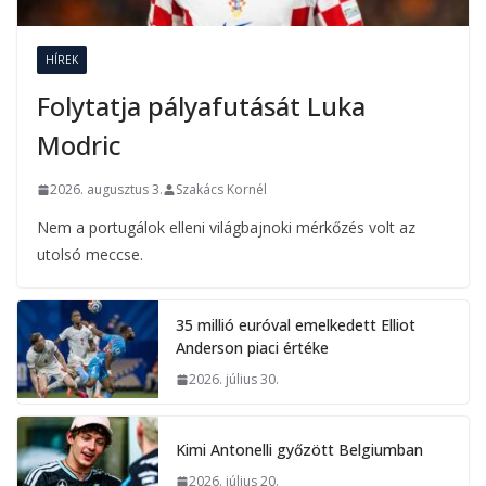
HÍREK
Folytatja pályafutását Luka
Modric
2026. augusztus 3.
Szakács Kornél
Nem a portugálok elleni világbajnoki mérkőzés volt az
utolsó meccse.
35 millió euróval emelkedett Elliot
Anderson piaci értéke
2026. július 30.
Kimi Antonelli győzött Belgiumban
2026. július 20.