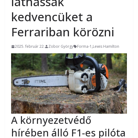
láthassák
kedvencüket a
Ferrariban körözni
2025. február 22.
Zobor György
Forma-1
,
Lewis Hamilton
A környezetvédő
hírében álló F1-es pilóta