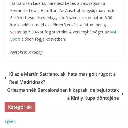
Hamarosan kiderül, mire lesz képes a valóságban a
Ferrari és Lewis Hamilton. Az Ausztrál Nagydíj március 6-
8. között esedékes. Magyar idő szerint szombaton 6:00-
kor kezdődik majd az időmérő edzés, a futam pedig
vasárnap 5:00-kor fog startolni. A versenyhétvégét az
M4
Sport
élőben fogja közvetíteni.
Nyitókép: Pixabay
Ki az a Martín Satriano, aki hatalmas gólt rúgott a
Real Madridnak?
Griezmannék Barcelonában kikaptak, de bejutottak
a Király Kupa döntőjébe
Kategóriák
Egyéb