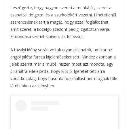
Leszögezte, hogy nagyon szereti a munkáját, szeret a
csapattal dolgozni és a szurkolókért vezetni. Hihetetlenül
szerencsésnek tartja magát, hogy azzal foglalkozhat,
amit szeret, a közelgő szezont pedig izgatottan várja.
Elmondása szerint kipihent és felfrissült.
A tavalyi idény során voltak olyan pillanatok, amikor az
angol pilóta furcsa kijelentéseket tett. Mindez azonban a
jelek szerint már a múlté, hiszen most azt mondta, egy
pillanatra elfelejtette, hogy ki is ő. Ígéretet tett arra
vonatkozólag, hogy hasonló hozzáállást nem fognak tőle
látni ebben az idényben.