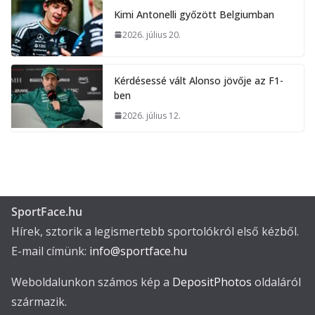
Kimi Antonelli győzött Belgiumban
2026. július 20.
Kérdésessé vált Alonso jövője az F1-
ben
2026. július 12.
SportFace.hu
Hírek, sztorik a legismertebb sportolókról első kézből.
E-mail címünk:
info@sportface.hu
Weboldalunkon számos kép a
DepositPhotos
oldaláról
származik.