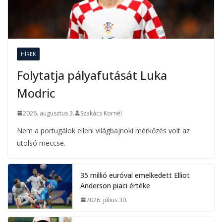
HÍREK
Folytatja pályafutását Luka
Modric
2026. augusztus 3.
Szakács Kornél
Nem a portugálok elleni világbajnoki mérkőzés volt az
utolsó meccse.
35 millió euróval emelkedett Elliot
Anderson piaci értéke
2026. július 30.