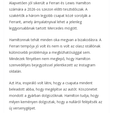
Alapvetően jól sikerült a Ferrari és Lewis Hamilton
számára a 2026-os szezon előtti tesztidőszak. A
szakértők a három legjobb csapat közé sorolják a
Ferrarit, amely árnyalatnyival lehet a jelenleg
leggyorsabbnak tartott Mercedes mögött.
Hamiltonnak tehát minden oka megvan a bizakodásra. A
Ferrari tempója jó volt és nem is volt az olasz istállónak
különösebb problémája a megbízhatósággal sem.
Mindezek fényében nem meglepő, hogy Hamilton
szenvedélyes bejegyzéssel jelentkezett az Instagram
oldalán.
Azt írta, inspiráló volt látni, hogy a csapata mindent
beleadott abba, hogy megépítse az autót. Köszönetet
mondott a gyárban dolgozóknak. Hamilton tudja, hogy
milyen keményen dolgoztak, hogy a nulláról felépítsék az
új versenygépet.