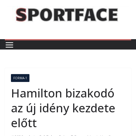
Skip
to
content
FORMA-1
Hamilton bizakodó
az új idény kezdete
előtt