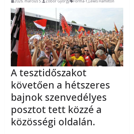
2026. március 5.
Zobor György
Forma-1
,
Lewis Hamilton
A tesztidőszakot
követően a hétszeres
bajnok szenvedélyes
posztot tett közzé a
közösségi oldalán.