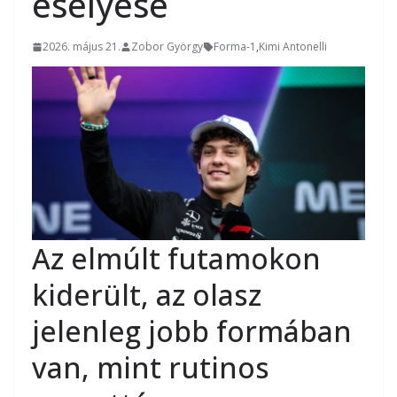
esélyese
2026. május 21.
Zobor György
Forma-1
,
Kimi Antonelli
Az elmúlt futamokon
kiderült, az olasz
jelenleg jobb formában
van, mint rutinos