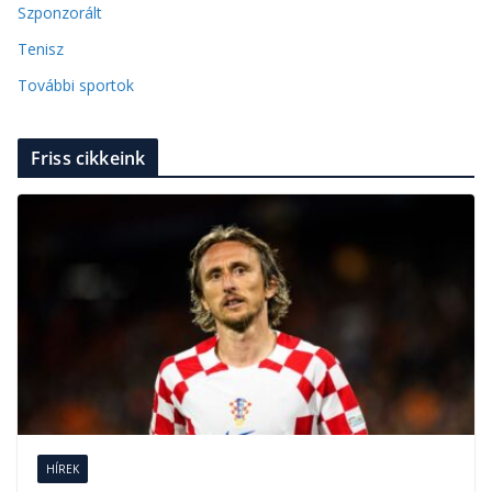
Szponzorált
Tenisz
További sportok
Friss cikkeink
HÍREK