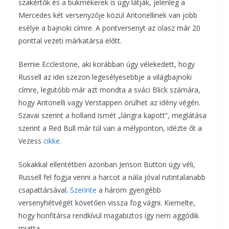
szakértők és a bukmékerek is úgy látják, jelenleg a
Mercedes két versenyzője közül Antonellinek van jobb
esélye a bajnoki címre. A pontversenyt az olasz már 20
ponttal vezeti márkatársa előtt.
Bernie Ecclestone, aki korábban úgy vélekedett, hogy
Russell az idei szezon legesélyesebbje a világbajnoki
címre, legutóbb már azt mondta a sváci Blick számára,
hogy Antonelli vagy Verstappen örülhet az idény végén.
Szavai szerint a holland ismét „lángra kapott”, meglátása
szerint a Red Bull már túl van a mélyponton, idézte őt a
Vezess
cikke
.
Sokakkal ellentétben azonban Jenson Button úgy véli,
Russell fel fogja venni a harcot a nála jóval rutintalanabb
csapattársával.
Szerinte
a három gyengébb
versenyhétvégét követően vissza fog vágni. Kiemelte,
hogy honfitársa rendkívül magabiztos így nem aggódik
miatta.