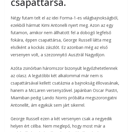
csapattársa.
Négy futam telt el az idei Forma-1-es világbajnokságból,
ezekből hármat Kimi Antonelli nyert meg. Azon az egy
futamon, amikor nem állhatott fel a dobogó legfelső
fokára, éppen csapattársa, George Russell látta meg
elsőként a kockás zászlót. Ez azonban még az első
versenyen volt, a szezonnyitó Ausztrál Nagydíjon.
Azóta zsinórban háromszor bizonyult legyőzhetetlennek
az olasz. A legutóbbi két alkalommal már nem is
csapattársával kellett csatáznia a bajnokság éllovasának,
hanem a McLaren versenyzőivel. Japánban Oscar Piastri,
Miamiban pedig Lando Norris próbálta megszorongatni
Antonellit, ám egyikük sem járt sikerrel.
George Russell ezen a két versenyen csak a negyedik
helyen ért célba. Nem meglepő, hogy most már a