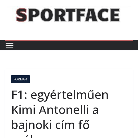
Skip
to
content
FORMA-1
F1: egyértelműen
Kimi Antonelli a
bajnoki cím fő