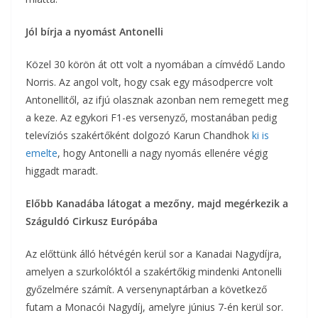
Jól bírja a nyomást Antonelli
Közel 30 körön át ott volt a nyomában a címvédő Lando
Norris. Az angol volt, hogy csak egy másodpercre volt
Antonellitől, az ifjú olasznak azonban nem remegett meg
a keze. Az egykori F1-es versenyző, mostanában pedig
televíziós szakértőként dolgozó Karun Chandhok
ki is
emelte
, hogy Antonelli a nagy nyomás ellenére végig
higgadt maradt.
Előbb Kanadába látogat a mezőny, majd megérkezik a
Száguldó Cirkusz Európába
Az előttünk álló hétvégén kerül sor a Kanadai Nagydíjra,
amelyen a szurkolóktól a szakértőkig mindenki Antonelli
győzelmére számít. A versenynaptárban a következő
futam a Monacói Nagydíj, amelyre június 7-én kerül sor.