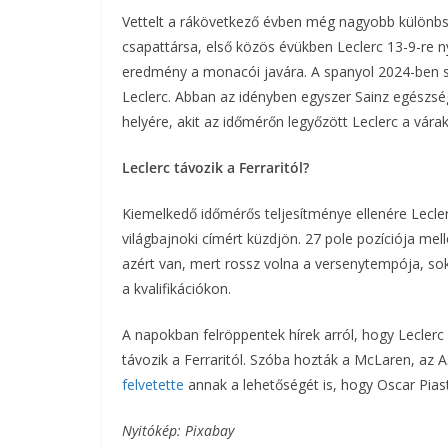
Vettelt a rákövetkező évben még nagyobb különbség
csapattársa, első közös évükben Leclerc 13-9-re n
eredmény a monacói javára. A spanyol 2024-ben s
Leclerc. Abban az idényben egyszer Sainz egészsé
helyére, akit az időmérőn legyőzött Leclerc a vár
Leclerc távozik a Ferraritól?
Kiemelkedő időmérős teljesítménye ellenére Lecle
világbajnoki címért küzdjön. 27 pole pozíciója me
azért van, mert rossz volna a versenytempója, so
a kvalifikációkon.
A napokban felröppentek hírek arról, hogy Leclerc
távozik a Ferraritól. Szóba hozták a McLaren, az A
felvetette
annak a lehetőségét is, hogy Oscar Piast
Nyitókép: Pixabay