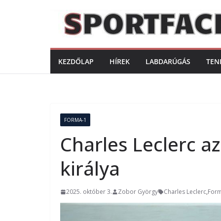
Skip
to
content
KEZDŐLAP
HÍREK
LABDARÚGÁS
TEN
FORMA-1
Charles Leclerc a
királya
2025. október 3.
Zobor György
Charles Leclerc
,
For