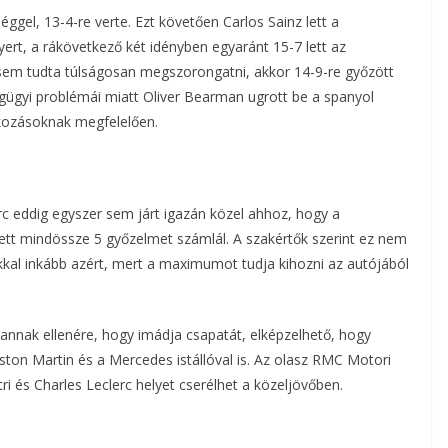
gel, 13-4-re verte. Ezt követően Carlos Sainz lett a
yert, a rákövetkező két idényben egyaránt 15-7 lett az
em tudta túlságosan megszorongatni, akkor 14-9-re győzött
gügyi problémái miatt Oliver Bearman ugrott be a spanyol
akozásoknak megfelelően.
rc eddig egyszer sem járt igazán közel ahhoz, hogy a
llett mindössze 5 győzelmet számlál. A szakértők szerint ez nem
kkal inkább azért, mert a maximumot tudja kihozni az autójából
 annak ellenére, hogy imádja csapatát, elképzelhető, hogy
ston Martin és a Mercedes istállóval is. Az olasz RMC Motori
ri és Charles Leclerc helyet cserélhet a közeljövőben.