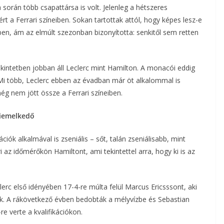
során több csapattársa is volt. Jelenleg a hétszeres
t a Ferrari színeiben. Sokan tartottak attól, hogy képes lesz-e
ben, ám az elmúlt szezonban bizonyította: senkitől sem retten
kintetben jobban áll Leclerc mint Hamilton. A monacói eddig
 Mi több, Leclerc ebben az évadban már öt alkalommal is
még nem jött össze a Ferrari színeiben.
kiemelkedő
ók alkalmával is zseniális – sőt, talán zseniálisabb, mint
az időmérőkön Hamiltont, ami tekintettel arra, hogy ki is az
erc első idényében 17-4-re múlta felül Marcus Ericsssont, aki
. A rákövetkező évben bedobták a mélyvízbe és Sebastian
re verte a kvalifikációkon.