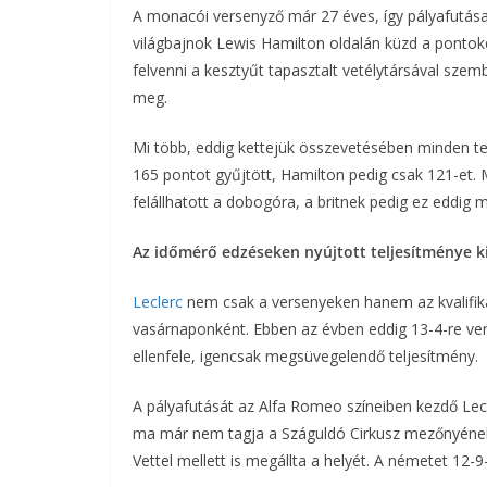
A monacói versenyző már 27 éves, így pályafutása 
világbajnok Lewis Hamilton oldalán küzd a pontokér
felvenni a kesztyűt tapasztalt vetélytársával szem
meg.
Mi több, eddig kettejük összevetésében minden te
165 pontot gyűjtött, Hamilton pedig csak 121-et.
felállhatott a dobogóra, a britnek pedig ez eddig 
Az időmérő edzéseken nyújtott teljesítménye 
Leclerc
nem csak a versenyeken hanem az kvalifikáci
vasárnaponként. Ebben az évben eddig 13-4-re veri 
ellenfele, igencsak megsüvegelendő teljesítmény.
A pályafutását az Alfa Romeo színeiben kezdő Lecl
ma már nem tagja a Száguldó Cirkusz mezőnyének
Vettel mellett is megállta a helyét. A németet 12-9-