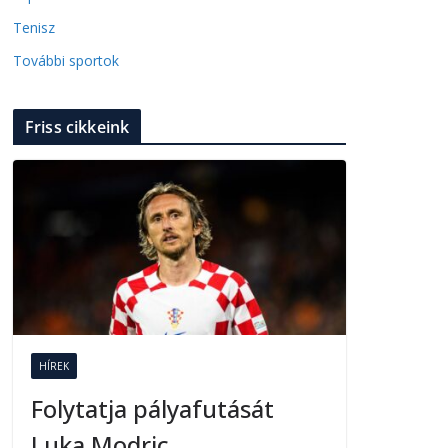
Tenisz
További sportok
Friss cikkeink
HÍREK
Folytatja pályafutását
Luka Modric