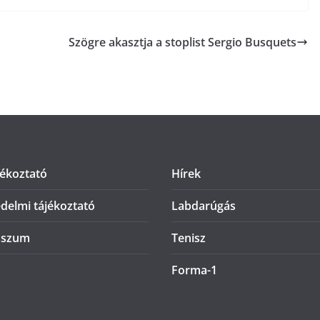
Szögre akasztja a stoplist Sergio Busquets
jékoztató
Hírek
delmi tájékoztató
Labdarúgás
sszum
Tenisz
Forma-1