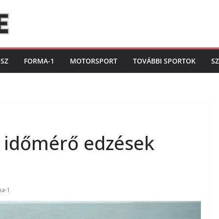
ISZ
FORMA-1
MOTORSPORT
TOVÁBBI SPORTOK
S
z időmérő edzések
ma-1