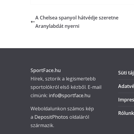
A Chelsea spanyol hátvédje szeretne
Aranylabdát nyerni
SportFace.hu
Süti tá
Hírek, sztorik a legismertebb
Adatvé
sportolókról első kézből. E-mail
címünk:
info@sportface.hu
Impre
Weboldalunkon számos kép
Rólunk
a
DepositPhotos
oldaláról
származik.