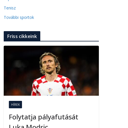
Tenisz
További sportok
Friss cikkeink
HÍREK
Folytatja pályafutását
Luka Modric