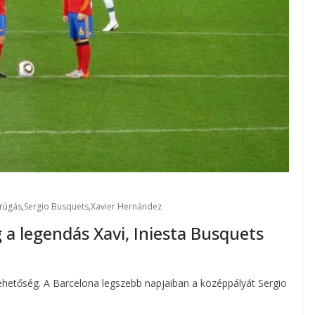
rúgás
,
Sergio Busquets
,
Xavier Hernández
 a legendás Xavi, Iniesta Busquets
 lehetőség. A Barcelona legszebb napjaiban a középpályát Sergio