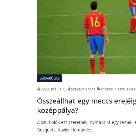
LABDARÚGÁS
2023. május 13.
Szakács Kornél
Andrés Iniesta
,
labda
Összeállhat egy meccs erejéig
középpálya?
A szurkolók ezt szeretnék, nyílna is rá egy remek
Busquets, Xavier Hernández