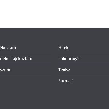
jékoztató
Hírek
delmi tájékoztató
Labdarúgás
sszum
Tenisz
Forma-1