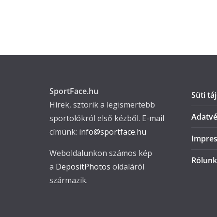
SportFace.hu
Süti tá
Hírek, sztorik a legismertebb
Adatvé
sportolókról első kézből. E-mail
címünk:
info@sportface.hu
Impre
Weboldalunkon számos kép
Rólunk
a
DepositPhotos
oldaláról
származik.