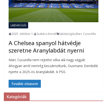
LABDARÚGÁS
2025. október 1.
Szakács Kornél
labdarúgás
,
Marc Cucurella
A Chelsea spanyol hátvédje
szeretne Aranylabdát nyerni
Marc Cucurella nem rejtette véka alá nagy vágyát.
Ahogyan arról nemrég beszámoltunk, Ousmane Dembélé
nyerte a 2025-ös Aranylabdát. A PSG
Tovább olvasom
Kategóriák