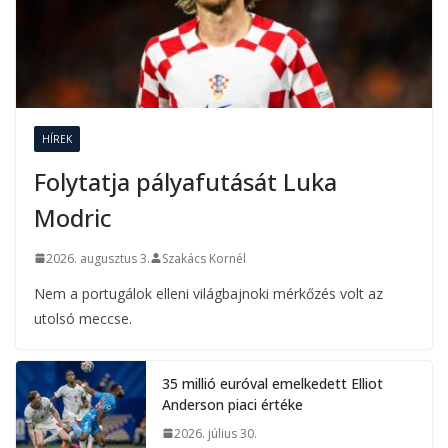
HÍREK
Folytatja pályafutását Luka
Modric
2026. augusztus 3.
Szakács Kornél
Nem a portugálok elleni világbajnoki mérkőzés volt az
utolsó meccse.
35 millió euróval emelkedett Elliot
Anderson piaci értéke
2026. július 30.