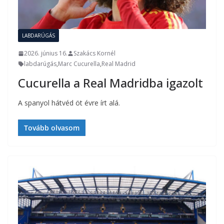
LABDARÚGÁS
2026. június 16.
Szakács Kornél
labdarúgás
,
Marc Cucurella
,
Real Madrid
Cucurella a Real Madridba igazolt
A spanyol hátvéd öt évre írt alá.
Tovább olvasom