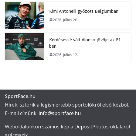
Kimi Antonelli győzött Belgiumban
2026. július 20.
Kérdésessé vált Alonso jövője az F1-
ben
2026. július 12.
SportFace.hu
Hírek, sztorik a legismertebb sportolókról első kézből.
E-mail címünk:
info@sportface.hu
Weboldalunkon számos kép a
DepositPhotos
oldaláról
származik.