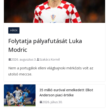
HÍREK
Folytatja pályafutását Luka
Modric
2026. augusztus 3.
Szakács Kornél
Nem a portugálok elleni világbajnoki mérkőzés volt az
utolsó meccse.
35 millió euróval emelkedett Elliot
Anderson piaci értéke
2026. július 30.