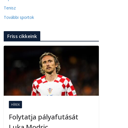
Tenisz
További sportok
Friss cikkeink
HÍREK
Folytatja pályafutását
Luka Modric