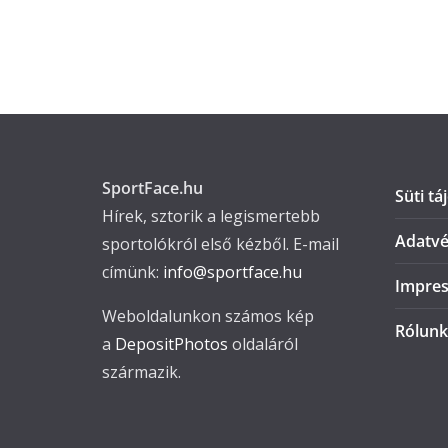
SportFace.hu
Süti tá
Hírek, sztorik a legismertebb
Adatvé
sportolókról első kézből. E-mail
címünk:
info@sportface.hu
Impre
Weboldalunkon számos kép
Rólunk
a
DepositPhotos
oldaláról
származik.