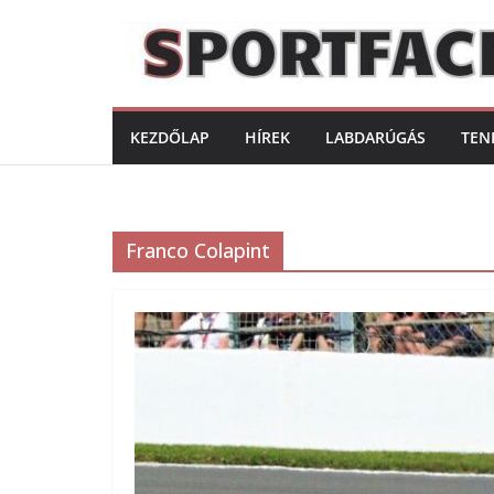
Skip
to
content
KEZDŐLAP
HÍREK
LABDARÚGÁS
TEN
Franco Colapint