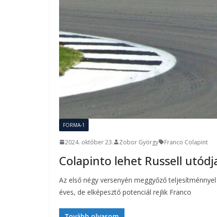
FORMA-1
2024. október 23.
Zobor György
Franco Colapint
Colapinto lehet Russell utódj
Az első négy versenyén meggyőző teljesítménnyel r
éves, de elképesztő potenciál rejlik Franco
Tovább olvasom