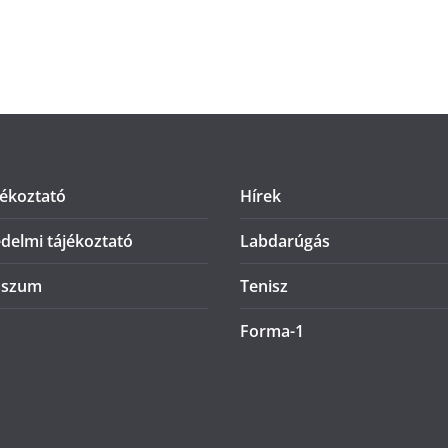
jékoztató
Hírek
delmi tájékoztató
Labdarúgás
sszum
Tenisz
Forma-1