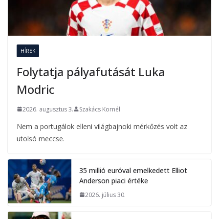
HÍREK
Folytatja pályafutását Luka
Modric
2026. augusztus 3.
Szakács Kornél
Nem a portugálok elleni világbajnoki mérkőzés volt az
utolsó meccse.
35 millió euróval emelkedett Elliot
Anderson piaci értéke
2026. július 30.