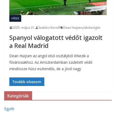
HÍREK
2025. május 21.
Szakács Kornél
Dean Huijsen
,
labdarúgás
Spanyol válogatott védőt igazolt
a Real Madrid
Dean Huijsen az angol első osztályból érkezik a
fővárosiakhoz. Az Amszterdamban született védő
mindössze húsz esztendős, de a jövő nagy
Tovább olvasom
Kategóriák
Egyéb