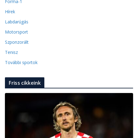
Forma-1
Hírek
Labdarúgás
Motorsport
Szponzorált
Tenisz
További sportok
Friss cikkeink