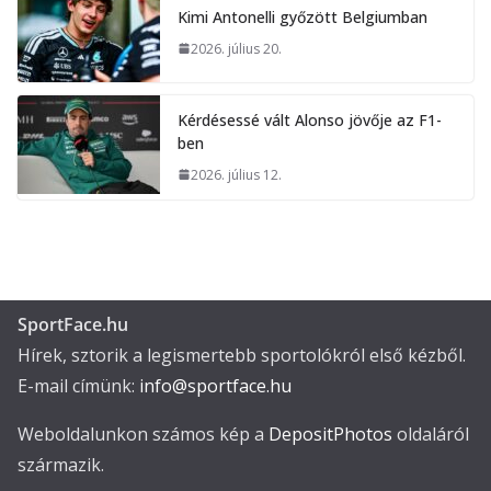
Kimi Antonelli győzött Belgiumban
2026. július 20.
Kérdésessé vált Alonso jövője az F1-
ben
2026. július 12.
SportFace.hu
Hírek, sztorik a legismertebb sportolókról első kézből.
E-mail címünk:
info@sportface.hu
Weboldalunkon számos kép a
DepositPhotos
oldaláról
származik.