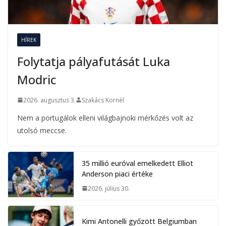
HÍREK
Folytatja pályafutását Luka
Modric
2026. augusztus 3.
Szakács Kornél
Nem a portugálok elleni világbajnoki mérkőzés volt az
utolsó meccse.
35 millió euróval emelkedett Elliot
Anderson piaci értéke
2026. július 30.
Kimi Antonelli győzött Belgiumban