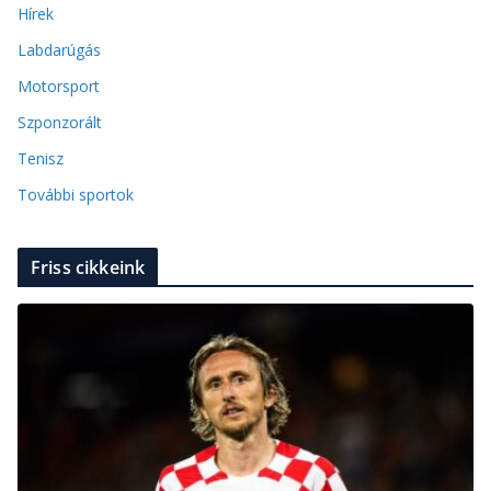
Hírek
Labdarúgás
Motorsport
Szponzorált
Tenisz
További sportok
Friss cikkeink