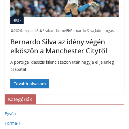
HÍREK
2026. május 18.
Szakács Kornél
Bernardo Silva
,
labdarúgás
Bernardo Silva az idény végén
elköszön a Manchester Citytől
A portugál klasszis kilenc szezon után hagyja el jelenlegi
csapatát.
Tovább olvasom
Kategóriák
Egyéb
Forma-1