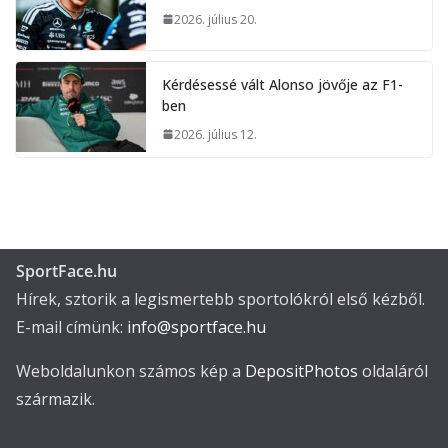
2026. július 20.
Kérdésessé vált Alonso jövője az F1-
ben
2026. július 12.
SportFace.hu
Hírek, sztorik a legismertebb sportolókról első kézből.
E-mail címünk:
info@sportface.hu
Weboldalunkon számos kép a
DepositPhotos
oldaláról
származik.